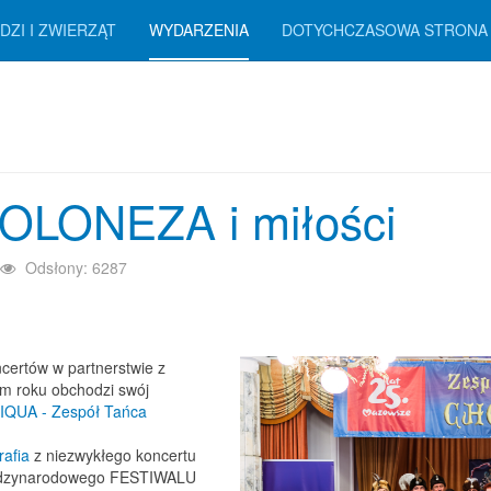
DZI I ZWIERZĄT
WYDARZENIA
DOTYCHCZASOWA STRONA
OLONEZA i miłości
Odsłony: 6287
certów w partnerstwie z
m roku obchodzi swój
QUA - Zespół Tańca
rafia
z niezwykłego koncertu
Międzynarodowego FESTIWALU