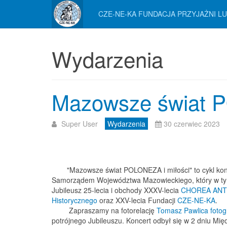
CZE-NE-KA FUNDACJA PRZYJAŻNI LU
Wydarzenia
Mazowsze świat P
Super User
Wydarzenia
30 czerwiec 2023
"Mazowsze świat POLONEZA i miłości" to cykl kon
Samorządem Województwa Mazowieckiego, który w ty
Jubileusz 25-lecia i obchody XXXV-lecia
CHOREA ANTI
Historycznego
oraz XXV-lecia Fundacji
CZE-NE-KA
.
Zapraszamy na fotorelację
Tomasz Pawlica fotog
potrójnego Jubileuszu. Koncert odbył się w 2 dniu 