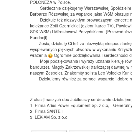
POLONEZA w Polsce.
Serdecznie dziękujemy Warszawskiej Spółdzielni 
Barbarze Różewskiej za wsparcie jakie WSM okazuje n
Dziękuję też niezwykłym prowadzącym koncert: n
koleżance Zofii Czernickiej (dziennikarce TV), Pawłow
SDK WSM) i Mirosławowi Perzyńskiemu (Przewodnicz
Fundacji).
Zosiu, dziękuję Ci też za niezwykłą niespodziank
wyśpiewanych pięknych utworów w wykonaniu Krzyszt
wrażenia
Ogromne podziękowania i serdeczności dl
Moje podziękowania i wyrazy uznania kieruję równi
bandurze), Magdy Zakrzewskiej (tańczącej dawniej w 
naszym Zespole). Znakomity solista Leo Volodko Kunic
Dziękujemy również za pomoc, wsparcie i dobre 
Z okazji naszych obu Jubileuszy serdecznie dziękuje
1. Firma Aries Power Equipment Sp. z o.o, - General
2. Firma SANTE i
3. LEK-AM Sp. z o.o.