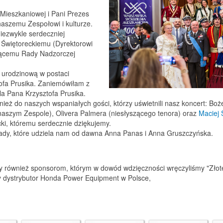
Mieszkaniowej i Pani Prezes
aszemu Zespołowi i kulturze.
iezwykle serdeczniej
i Świętoreckiemu (Dyrektorowi
ącemu Rady Nadzorczej
ę urodzinową w postaci
ofa Prusika. Zaniemówiłam z
a Pana Krzysztofa Prusika.
eż do naszych wspaniałych gości, którzy uświetnili nasz koncert: Bożen
naszym Zespole), Olivera Palmera (niesłyszącego tenora) oraz
Maciej 
ki, któremu serdecznie dziękujemy.
rady, które udziela nam od dawna Anna Panas i Anna Gruszczyńska.
my również sponsorom, którym w dowód wdzięczności wręczyliśmy "Złote
ny dystrybutor Honda Power Equipment w Polsce,