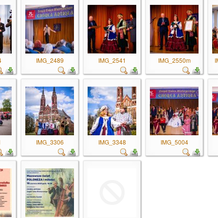
4
IMG_2489
IMG_2541
IMG_2550m
I
1
IMG_3306
IMG_3348
IMG_5004