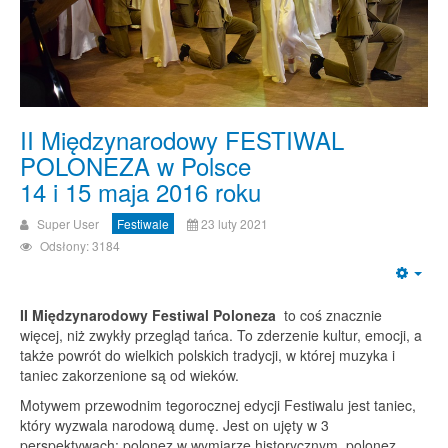
II Międzynarodowy FESTIWAL
POLONEZA w Polsce
14 i 15 maja 2016 roku
Super User
Festiwale
23 luty 2021
Odsłony: 3184
Emp
II Międzynarodowy Festiwal Poloneza
to coś znacznie
więcej, niż zwykły przegląd tańca. To zderzenie kultur, emocji, a
także powrót do wielkich polskich tradycji, w której muzyka i
taniec zakorzenione są od wieków.
Motywem przewodnim tegorocznej edycji Festiwalu jest taniec,
który wyzwala narodową dumę. Jest on ujęty w 3
perspektywach: polonez w wymiarze historycznym, polonez