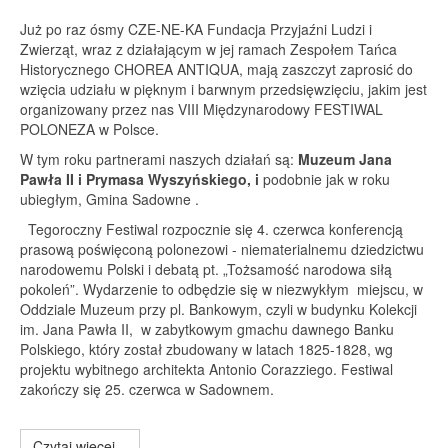
Już po raz ósmy CZE-NE-KA Fundacja Przyjaźni Ludzi i
Zwierząt, wraz z działającym w jej ramach Zespołem Tańca
Historycznego CHOREA ANTIQUA, mają zaszczyt zaprosić do
wzięcia udziału w pięknym i barwnym przedsięwzięciu, jakim jest
organizowany przez nas VIII Międzynarodowy FESTIWAL
POLONEZA w Polsce.
W tym roku partnerami naszych działań są:
Muzeum Jana
Pawła II i Prymasa Wyszyńskiego, i
podobnie jak w roku
ubiegłym, Gmina Sadowne .
Tegoroczny Festiwal rozpocznie się 4. czerwca konferencją
prasową poświęconą polonezowi - niematerialnemu dziedzictwu
narodowemu Polski i debatą pt. „Tożsamość narodowa siłą
pokoleń”. Wydarzenie to odbędzie się w niezwykłym miejscu, w
Oddziale Muzeum przy pl. Bankowym, czyli w budynku Kolekcji
im. Jana Pawła II, w zabytkowym gmachu dawnego Banku
Polskiego, który został zbudowany w latach 1825-1828, wg
projektu wybitnego architekta Antonio Corazziego. Festiwal
zakończy się 25. czerwca w Sadownem.
Czytaj więcej...