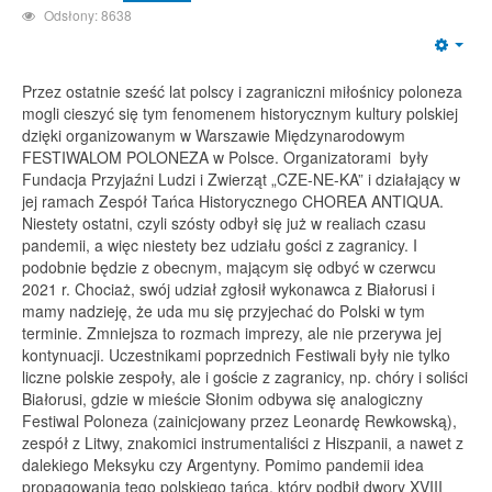
Odsłony: 8638
Emp
Przez ostatnie sześć lat polscy i zagraniczni miłośnicy poloneza
mogli cieszyć się tym fenomenem historycznym kultury polskiej
dzięki organizowanym w Warszawie Międzynarodowym
FESTIWALOM POLONEZA w Polsce. Organizatorami były
Fundacja Przyjaźni Ludzi i Zwierząt „CZE-NE-KA” i działający w
jej ramach Zespół Tańca Historycznego CHOREA ANTIQUA.
Niestety ostatni, czyli szósty odbył się już w realiach czasu
pandemii, a więc niestety bez udziału gości z zagranicy. I
podobnie będzie z obecnym, mającym się odbyć w czerwcu
2021 r. Chociaż, swój udział zgłosił wykonawca z Białorusi i
mamy nadzieję, że uda mu się przyjechać do Polski w tym
terminie. Zmniejsza to rozmach imprezy, ale nie przerywa jej
kontynuacji. Uczestnikami poprzednich Festiwali były nie tylko
liczne polskie zespoły, ale i goście z zagranicy, np. chóry i soliści
Białorusi, gdzie w mieście Słonim odbywa się analogiczny
Festiwal Poloneza (zainicjowany przez Leonardę Rewkowską),
zespół z Litwy, znakomici instrumentaliści z Hiszpanii, a nawet z
dalekiego Meksyku czy Argentyny. Pomimo pandemii idea
propagowania tego polskiego tańca, który podbił dwory XVIII